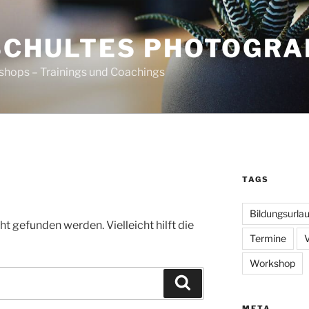
SCHULTES PHOTOGR
shops – Trainings und Coachings
TAGS
Bildungsurla
t gefunden werden. Vielleicht hilft die
Termine
Workshop
Suchen
META