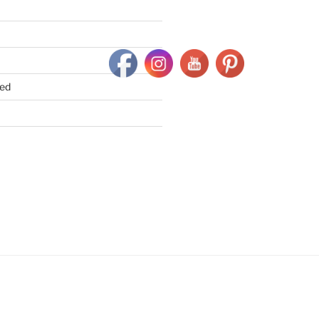
ed
k
gram