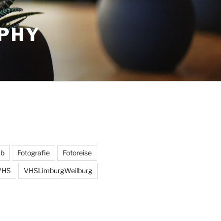
APHY
ub
Fotografie
Fotoreise
VHS
VHSLimburgWeilburg