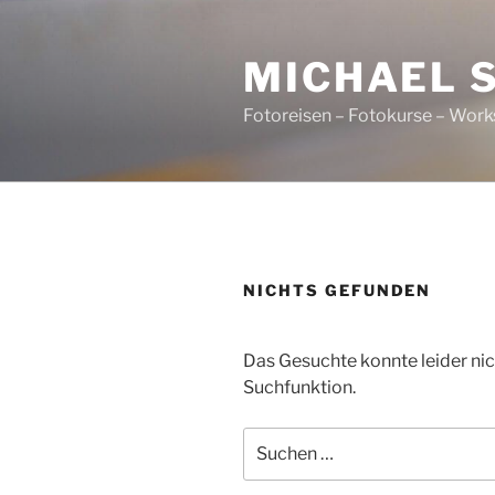
Zum
Inhalt
MICHAEL 
springen
Fotoreisen – Fotokurse – Work
NICHTS GEFUNDEN
Das Gesuchte konnte leider nich
Suchfunktion.
Suchen
nach: