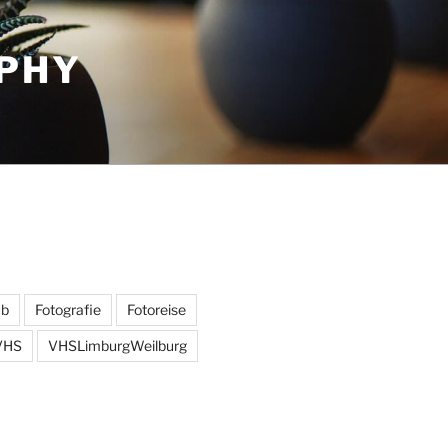
APHY
ub
Fotografie
Fotoreise
VHS
VHSLimburgWeilburg