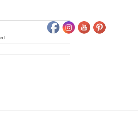
ed
k
gram