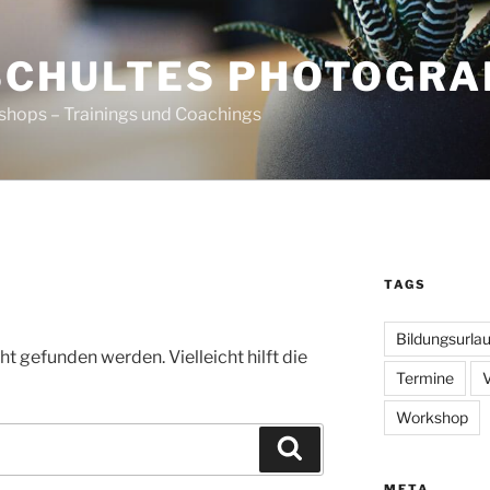
SCHULTES PHOTOGR
shops – Trainings und Coachings
TAGS
Bildungsurla
t gefunden werden. Vielleicht hilft die
Termine
Workshop
Suchen
META