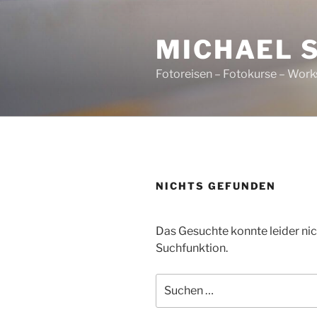
Zum
Inhalt
MICHAEL 
springen
Fotoreisen – Fotokurse – Work
NICHTS GEFUNDEN
Das Gesuchte konnte leider nich
Suchfunktion.
Suchen
nach: